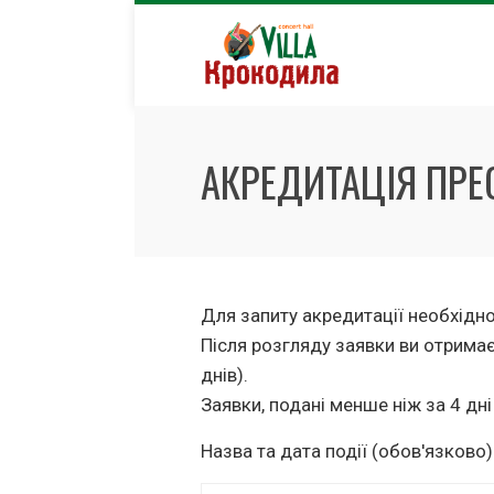
Skip
to
content
АКРЕДИТАЦІЯ ПРЕ
Для запиту акредитації необхідн
Після розгляду заявки ви отрима
днів).
Заявки, подані менше ніж за 4 дні 
Назва та дата події (обов'язково)