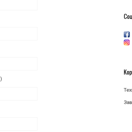
Соц
Кор
)
Тех
Зав