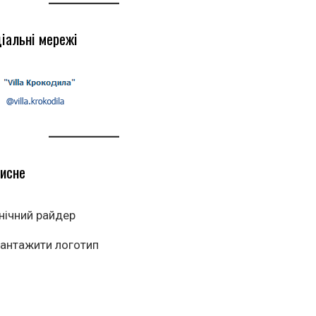
іальні мережі
исне
нічний райдер
антажити логотип