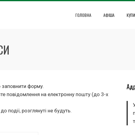
ГОЛОВНА
АФІША
КУП
СИ
Ад
о заповнити форму.
єте повідомлення на електронну пошту (до 3-х
до події, розглянуті не будуть.