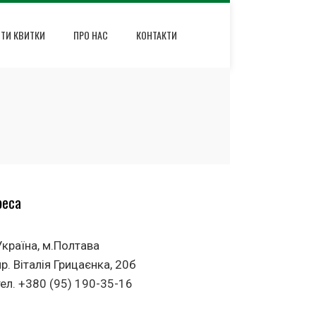
ИТИ КВИТКИ
ПРО НАС
КОНТАКТИ
реса
Україна, м.Полтава
пр. Віталія Грицаєнка, 20б
тел. +380 (95) 190-35-16