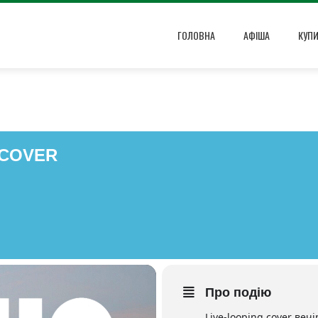
ГОЛОВНА
АФІША
КУП
 COVER
Про подію
Live-looping cover веч