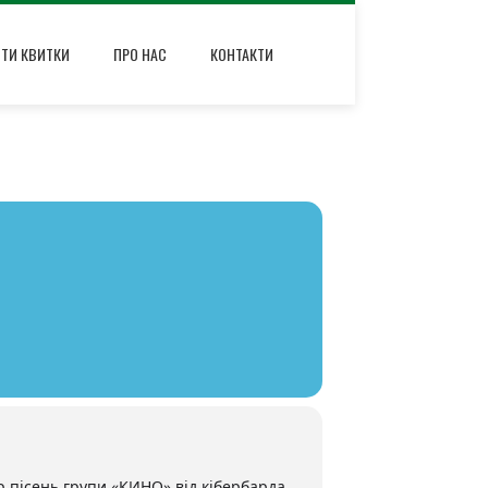
ИТИ КВИТКИ
ПРО НАС
КОНТАКТИ
ір пісень групи «КИНО» від кібербарда