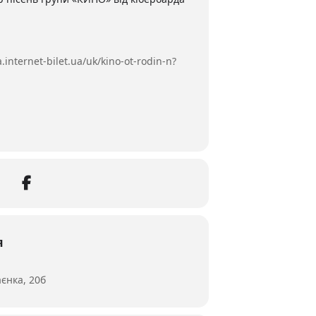
a.internet-bilet.ua/uk/kino-ot-rodin-n?
я
єнка, 20б