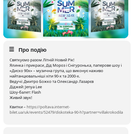
Про подію
Святкуємо разом Літній Новий Рік!
Ялинка і прикраси, Дід Мороз і Снігуронька, паперове шоу і
«Диско 90х» – музична група, що виконує наживо
найтанцювальніші хіти 90-х та 2000-х.
Ведучі: Дмитро Божко та Олександр Лазарєв
Діджей: Jenya Lee
Шоу-балет: Flash
Живий звук!
Квитки –
https://poltava.internet-
bilet.ua/uk/events/52479/diskoteka-90-h?partner=villakrokodila