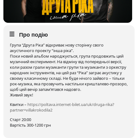
Про подію
Група “Друга Ріка” відкриває нову сторінку свого
акустичного проекту “інша ріка”.
Поки новий альбом народжується, група продовжить цей
музичний експеримент. На відміну від попередньої версії,
коли разом грали музиканти групи та музиканти з оркестру
народних інструментів, на цей раз “Ріка” заграє акустику у
своєму класичному складі. Не буде нічого зайвого – тільки
рок-музика, яка прозвучить настільки кришталево-прозоро,
щоб цей вечір запам’ятався надовго.
Живий звук!
Квитки –
https://poltava.internet-bilet.ua/uk/druga-rika?
partner=villakrokodila2
Старт 20:00
Вартість 300-1200 грн