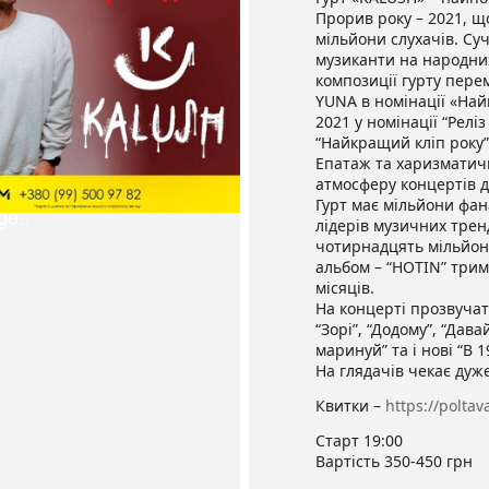
Прорив року – 2021, 
мільйони слухачів. Су
музиканти на народних
композиції гурту пере
YUNA в номінації «Най
2021 у номінації “Реліз
“Найкращий кліп року”
Епатаж та харизматичн
атмосферу концертів д
Гурт має мільйони фан
лідерів музичних тренд
чотирнадцять мільйон
альбом – “HOTIN” трим
місяців.
На концерті прозвучать
“Зорі”, “Додому”, “Давай
маринуй” та і нові “В 1
На глядачів чекає дуж
Квитки –
https://polta
Старт 19:00
Вартість 350-450 грн