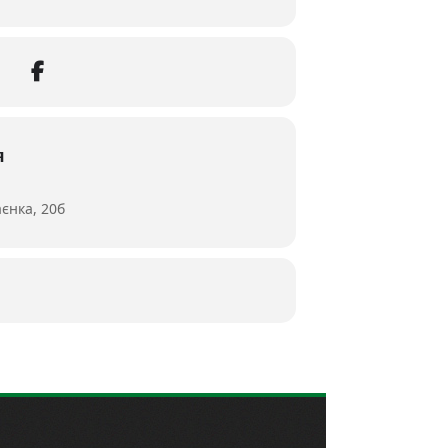
я
єнка, 20б