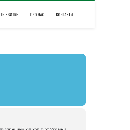
ИТИ КВИТКИ
ПРО НАС
КОНТАКТИ
пулярніший хіп хоп гурт України.