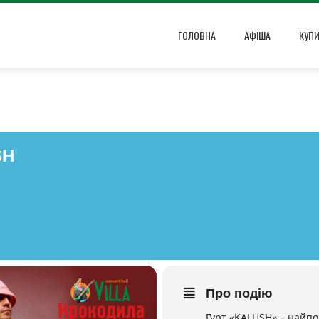
ГОЛОВНА
АФІША
КУП
SH
Про подію
Гурт «KALUSH» – найпо