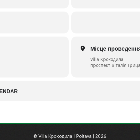
Місце проведенн
Villa Крокодила
проспект Віталія Грица
LENDAR
© Villa Крокодила | Poltava | 2026