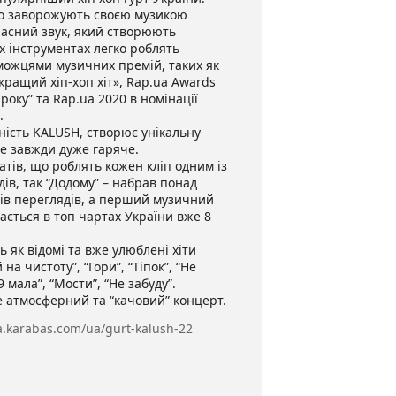
що заворожують своєю музикою
часний звук, який створюють
 інструментах легко роблять
можцями музичних премій, таких як
кращий хіп-хоп хіт», Rap.ua Awards
 року” та Rap.ua 2020 в номінації
.
ість KALUSH, створює унікальну
е завжди дуже гаряче.
атів, що роблять кожен кліп одним із
ів, так “Додому” – набрав понад
ів переглядів, а перший музичний
ається в топ чартах України вже 8
 як відомі та вже улюблені хіти
 на чистоту”, “Гори”, “Тіпок”, “Не
9 мала”, “Мости”, “Не забуду”.
е атмосферний та “качовий” концерт.
va.karabas.com/ua/gurt-kalush-22