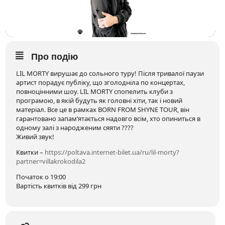
Про подію
LIL MORTY вирушає до сольного туру! Після тривалої паузи
артист порадує публіку, що зголодніла по концертах,
повноцінними шоу. LIL MORTY спопелить клуби з
програмою, в якій будуть як головні хіти, так і новий
матеріал. Все це в рамках BORN FROM SHYNE TOUR, він
гарантовано запам’ятається надовго всім, хто опиниться в
одному залі з народженим сяяти ????
Живий звук!
Квитки –
https://poltava.internet-bilet.ua/ru/lil-morty?
partner=villakrokodila2
Початок о 19:00
Вартість квитків від 299 грн