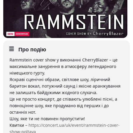
Про подію
Rammstein cover show у виконаннi CherryBlazer – це
максимальне занурення в атмосферу легендарного
німецького гурту.
Яскравi сценічні образи, світлове шоу, ліричний
баритон вокал, потужний саунд і якісне аранжування
не залишать байдужими жодного слухача.
Це не просто концерт, де співають улюблені пісні, а
повноцінне шоу, яке продумано від перших і до
останніх нот.
Шоу, яке ти не повинен пропустити!
Квитки –
https://concert.ua/uk/event/rammstein-cover-
show-poltava