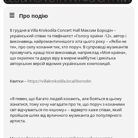
Про подію
8 грудня в Villa Krokodila Concert Hall Максим Бородін –
український співак та півфіналіст «Голосу країни -12», автор і
виконавець найромантичнішого хіта цього року – «Якби не
ти», про силу кохання тих, хто поруч. В супроводі музикантів
прозвучать кращі пісні виконавця, наприклад «Моя країна»,
що окрилює та дарує віру в мирне майбутнє і декілька
авторських версій відомих українських композицій.
Квитки –
https://villakrokodila.local/borodin
«Я певен, що багато людей кохають, але бояться в цьому
зізнатися, тому хочу нагадати про те, що поруч з коханими
світ відчувається по-іншому.» – відверто каже співак, який
пройшов шлях від вуличного музиканта до популярного
артиста.