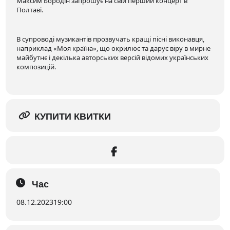
Максим Бородін запрошує на свій перший концерт в
Полтаві.
В супроводі музикантів прозвучать кращі пісні виконавця,
наприклад «Моя країна», що окрилює та дарує віру в мирне
майбутнє і декілька авторських версій відомих українських
композицій.
КУПИТИ КВИТКИ
Час
08.12.2023
19:00