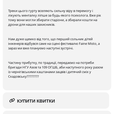
Треки цього гурту вселяють сильну віру в перемогу і
лікують менталку ліпше за будь-якого психолога. Вже рік
тому вони могли збирати стадіони, а збирали кошти на
дрони для наших захисників.
Нам дуже щемко від того, що перший сольник дітей
інженерів відбувся саме на сцені фестивалю Faine Misto, а
зараз ми вже плануємо наступні зустрічі.
Частину прибутку, по традиції, передаємо на потреби
бригади НГУ Азов та 109 ОГШБ, аби наступного року разом
із чернігівськими каштанами зацвів і дитячий сміх у
Скадовську????????
КУПИТИ КВИТКИ