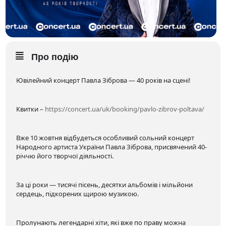
Про подію
Ювілейний концерт Павла Зіброва — 40 років на сцені!
Квитки –
https://concert.ua/uk/booking/pavlo-zibrov-poltava/
Вже 10 жовтня відбудеться особливий сольний концерт
Народного артиста України Павла Зіброва, присвячений 40-
річчю його творчої діяльності.
За ці роки — тисячі пісень, десятки альбомів і мільйони
сердець, підкорених щирою музикою.
Пролунають легендарні хіти, які вже по праву можна