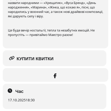
назвати народними — «Хрещатик», «Вуса Бренд», «День
народження», «Марина», «Жінка, що кохаю я», пісні, що
народились у воєнний час, а також нові драйвові композиції,
які дарують силу і віру.
Це буде вечір ностальгії, тепла та незабутніх емоцій. Не
пропустіть — привітаймо Маестро разом!
КУПИТИ КВИТКИ
Час
17.10.2025
18:30