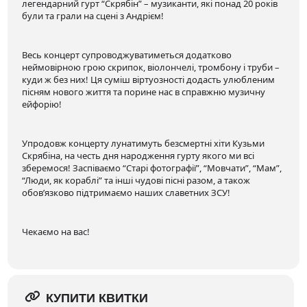
легендарний гурт “Скрябін” – музиканти, які понад 20 років
були та грали на сцені з Андрієм!
Весь концерт супроводжуватиметься додатково
неймовірною грою скрипок, віолончелі, тромбону і труби –
куди ж без них! Ця суміш віртуозності додасть улюбленим
пісням нового життя та порине нас в справжню музичну
ейфорію!
Упродовж концерту лунатимуть безсмертні хіти Кузьми
Скрябіна, на честь дня народження гурту якого ми всі
зберемося! Заспіваємо “Старі фотографії”, “Мовчати”, “Мам”,
“Люди, як кораблі” та інші чудові пісні разом, а також
обов’язково підтримаємо наших славетних ЗСУ!
Чекаємо на вас!
КУПИТИ КВИТКИ