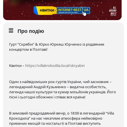
Про подію
Гурт “Скрябін” & Юрко Юркеш Юрченко із різдвяним
концертом в Полтаві!
Квитки –
https://villakrokodila.local/skryabin
Один з найвідоміших рок-гуртів України, чий засновник –
легендарний Андрій Кузьменко – видатна особистість,
легенда нашої культури та кумир мільйонів українців. Його
пісні і сьогодні обожнює і співає вся країна!
В зимовий предріздвяний вечір, о 18:00 в легендарній “Villa
Крокодила” на нас чекатиме атмосфера неймовірно
приємних емоцій та ностальгії: в Полтаві виступить